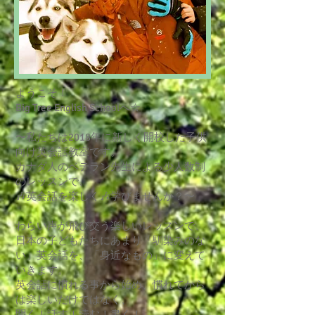
ようこそ！
Big Tree English Schoolへ☆
〜私たちは2018年に新しく開校した子供
向け英会話教室です。
カナダ人のベテラン先生による少人数制
のレッスンで、
🎶英会話を楽しく🎶学びませんか？〜
わらい声が飛び交う楽しいレッスンで、
日本の子どもたちにあまり「
馴染みのな
い」英会話を、「身近なもの」に変えて
いきます。
英会話に慣れる事から始め、慣れてから
は楽しいだけではなく、
聞く！話す！読む！書く！