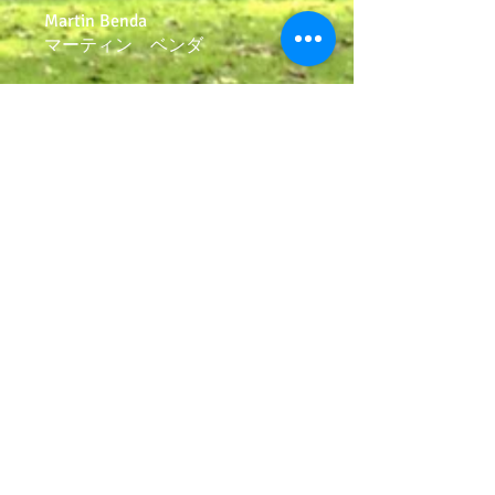
Martin Benda
マーティン ベンダ
1978
年カナダ生まれ
趣味
観光・旅行
スキー
犬と遊ぶこと
大手英会話教室の講師歴17年で、
教えることのプロであり、遊ぶ事
のプロでもあるマーティン先生の
レッスンはいつも笑顔が絶えませ
ん！！
楽しく学ぶ英会話をぜひ体験して
みませんか？？？