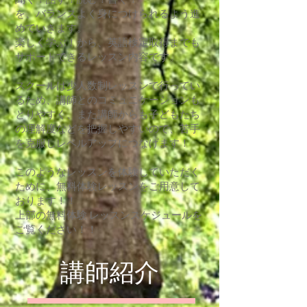
を、バランスよく身につけられるよう進
めていきます。
楽しく学ぶ！から、英語検定取得までも
サポートできるレッスン内容です。
スクールは少人数制レッスンで行ってい
るため、講師とのコミュニケーションも
とりやすく、また講師からも子どもたち
の理解度などを把握しやすいので、苦手
を克服しレベルアップにつなげます
！
このようなレッスンを体験していただく
ために、無料体験レッスンをご用意して
おります！！
上部の無料体験 レッスンスケジュールを
ご覧ください！！
​講師紹介